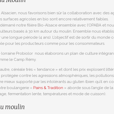
Alsacien, nous favorisons bien sûr la collaboration avec des agr
 surfaces agricoles en bio sont encore relativement faibles.
démarré notre filière Bio-Alsace ensemble avec l’OPABA et nou
culteurs basés à 30 km autour du moulin. Ensemble nous établiss
ur une longue période (4 ans). L’objectif est de sortir du monde c
fiable pour les producteurs comme pour les consommateurs.
 lorraine Probiolor nous élaborons un plan de culture intégran
omme le Camp Rémy.
tre, céréale très « tendance » et dont les prix explosent litté
s protégée contre les agressions atmosphériques, les pollutions 
tre mieux supporté par les intolérants au gluten (bien qu’il en c
notre boulangerie «
Pains & Tradition
» aborde sous l’angle de la
sage, fermentation lente, températures et mode de cuisson).
au moulin