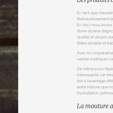
En tant que meunier 
Malheureusement les
En 2017 nous avons 
d’une dizaine d’agri
qualité et de prix s
filière durable et 
Avec la coopérative
variété mythique c
De même pour l’épeau
intéressante car trè
blé a l’avantage d’ê
autre histoire que 
(hydratation, pétris
La mouture 