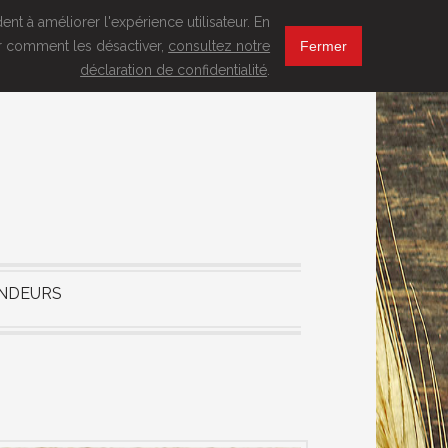
nt à améliorer l'expérience utilisateur. En
oir comment les désactiver,
consultez notre
Fermer
déclaration de confidentialité
.
NDEURS