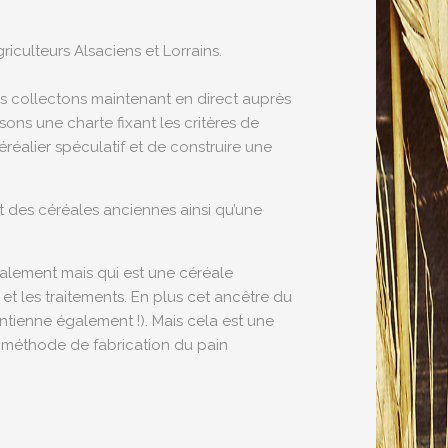
iculteurs Alsaciens et Lorrains.
s collectons maintenant en direct auprès
ons une charte fixant les critères de
éréalier spéculatif et de construire une
t des céréales anciennes ainsi qu’une
ralement mais qui est une céréale
et les traitements. En plus cet ancêtre du
ontienne également !). Mais cela est une
 méthode de fabrication du pain