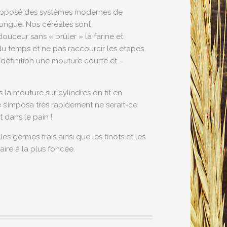
l’opposé des systèmes modernes de
longue. Nos céréales sont
ouceur sans « brûler » la farine et
u temps et ne pas raccourcir les étapes.
définition une mouture courte et –
 la mouture sur cylindres on fit en
re s’imposa très rapidement ne serait-ce
 dans le pain !
s germes frais ainsi que les finots et les
ire à la plus foncée.