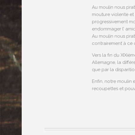
Au moulin nous prat
mouture violente et
progressivement moul
endommager l’ amido
Au moulin nous prat
contrairement à ce
Vers la fin du XIXiè
Allemagne, la différ
que par la dispariti
Enfin, notre moulin 
recoupettes et pouvo