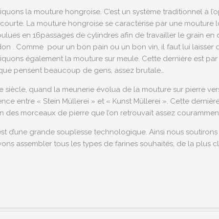
iquons la mouture hongroise. C’est un système traditionnel à 
 courte. La mouture hongroise se caractérise par une mouture 
ues en 16passages de cylindres afin de travailler le grain en d
n . Comme pour un bon pain ou un bon vin, il faut lui laisser d
iquons également la mouture sur meule. Cette dernière est par 
 que pensent beaucoup de gens, assez brutale…
me siècle, quand la meunerie évolua de la mouture sur pierre vers
ence entre « Stein Müllerei » et « Kunst Müllerei ». Cette derniè
on des morceaux de pierre que l’on retrouvait assez couramment
est d’une grande souplesse technologique. Ainsi nous soutirons le
ns assembler tous les types de farines souhaités, de la plus cla