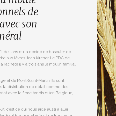
onnels de
 avec son
néral
 fil des ans qui a décidé de basculer de
urire aux lèvres Jean Kircher. Le PDG de
racheté il y a trois ans le moulin familial
ge et de Mont-Saint-Martin. Ils sont
ns la distribution de détail comme des
iat avec la firme tandis qu’en Belgique,
t, c’est ce qui nous aide aussi à aller
ter Paul Bocuse: «Le froid ne tue pas la