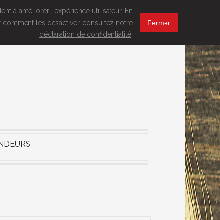
nt à améliorer l'expérience utilisateur. En
oir comment les désactiver,
consultez notre
Fermer
déclaration de confidentialité
.
NDEURS