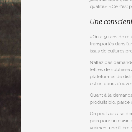
qualité». «Ce n’est 
Une conscient
«On a 50 ans de reta
transportés dans l’u
issus de cultures pr
N’allez pas demander
lettres de noblesse 
plateformes de distr
est en cours d’ouver
Quant à la demande
produits bio, parce 
On peut aussi se de
pain pour un cuisini
vraiment une filière 