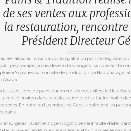
de ses ventes aux professi
la restauration, rencontre
Président Directeur Gé
n meunier alsacien lassé de voir la qualité du pain se dégrader au
un petit peu dérapé, je suis devenu boulanger», se souvient le so
ploie 80 salariés sur son site de production de Hautcharage, et a 
n Alsace.
oduit 25 millions de pains par an sur ses deux sites de Hautchara
la moitié environ dans la restauration et pour l’autre moitié da
mageries. En outre au Luxembourg, Cactus entretient un partenar
es pains.
 et surgelés. «C’est le moyen logistiquement facile d’aller partou
atar, à Taïwan, en Russie», énumère le PDG qui n’hésite pas à ci