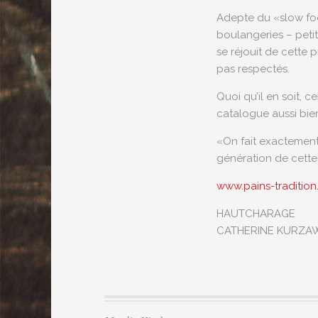
Adepte du «slow foo
boulangeries – peti
se réjouit de cette 
pas respectés.
Quoi qu’il en soit, 
catalogue aussi bie
«On fait exactement 
génération de cette 
www.pains-traditio
HAUTCHARAGE
CATHERINE KURZA