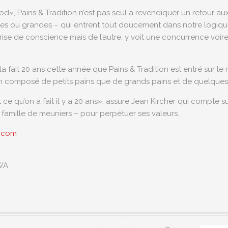
d», Pains & Tradition n’est pas seul à revendiquer un retour au
tes ou grandes – qui entrent tout doucement dans notre logique
prise de conscience mais de l’autre, y voit une concurrence voir
cela fait 20 ans cette année que Pains & Tradition est entré sur l
n composé de petits pains que de grands pains et de quelques 
ce qu’on a fait il y a 20 ans», assure Jean Kircher qui compte s
famille de meuniers – pour perpétuer ses valeurs.
n.com
WA