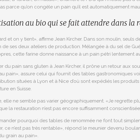
pas parce qu’on congèle un pain qu’il est automatiquement mauva
isation au bio qui se fait attendre dans la 
rd et on y tient», affirme Jean Kircher. Dans son moulin, seuls 
n de ses deux ateliers de production. Mélangée à du sel de Gué
opres, cette farine donne naissance à un pain pétri lentement av
 du pain sans gluten à Jean Kircher, il prône un retour aux sour
au pain», assure celui qui fournit des tables gastronomiques voire
ibution situées à Lyon et à Nice d’où sont expédiés les produits 
ture en Suisse.
, elle ne semble pas varier géographiquement. «Je regrette p
que la restauration n’est pas encore suffisamment conscientisée 
mander pourquoi des tables de renommée ne font tout simpleme
er, ce n’est pas très rentable», répond le meunier devenu boula
du grain au pain».