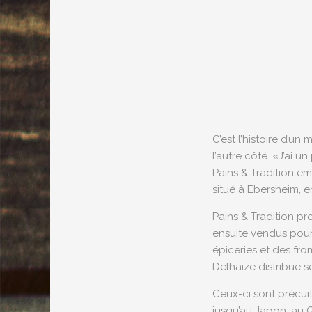
C’est l’histoire d’u
l’autre côté. «J’ai 
Pains & Tradition em
situé à Ebersheim, e
Pains & Tradition pr
ensuite vendus pour 
épiceries et des fro
Delhaize distribue s
Ceux-ci sont précuits
jusqu’au Japon, au Q