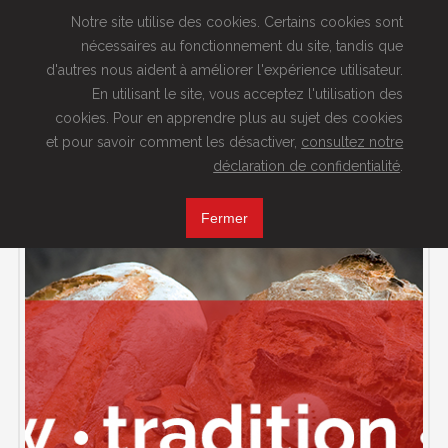
Notre site utilise des cookies. Certains cookies sont
nécessaires au fonctionnement du site, tandis que
Artisan Meunier depuis 1760
d'autres nous aident à améliorer l'expérience utilisateur.
En utilisant le site, vous acceptez l'utilisation des
cookies. Pour en apprendre plus au sujet des cookies
MENU
et pour savoir comment les désactiver,
consultez notre
déclaration de confidentialité
.
Slow
Fermer